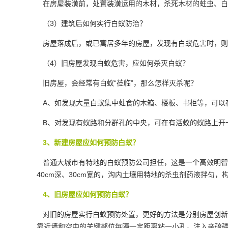
在房屋装潢前，处置装潢运用的木材，杀死木材的蛀虫、白
（3）建筑后如何实行白蚁防治？
房屋落成后，或已寓居多年的房屋，发现有白蚁危害时，则
（4）旧房屋发现白蚁危害，应如何杀灭白蚁？
旧房屋，会经常有白蚁“莅临”，那么怎样灭杀呢？
A、如发现大量白蚁集中蛀食的木箱、楼板、书柜等，可以
B、对发现有蚁路和分群孔的中央，可在有活蚁的蚁路上开
3、新建房屋应如何预防白蚁？
普通大城市有特地的白蚁预防公司担任，这是一个高效明智的
40cm深、30cm宽的，沟内土壤用特地的杀虫剂药液拌匀
4、旧房屋应如何预防白蚁？
对旧的房屋实行白蚁预防处置，更好的方法是分别房屋创新
靠近墙和空中的关键部位每隔一定距离钻一小孔，注入辛硫