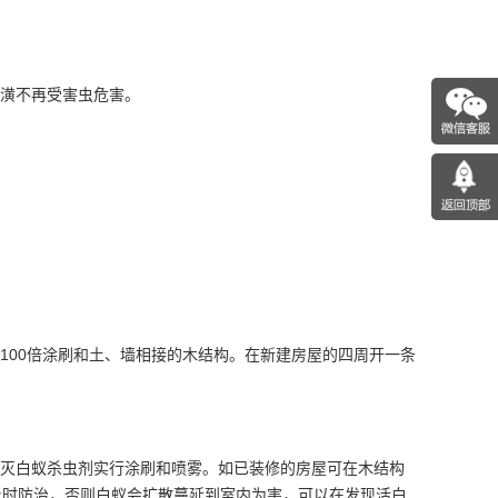
潢不再受害虫危害。
。
100倍涂刷和土、墙相接的木结构。在新建房屋的四周开一条
灭白蚁
杀虫剂
实行涂刷和喷雾。如已装修的房屋可在木结构
及时防治，否则白蚁会扩散蔓延到室内为害，可以在发现活白