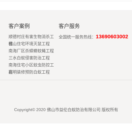
客户案例
客户服务
13690603002
顺德村庄有害生物消杀工
全国统一服务热线：
程
佛山住宅环境灭鼠工程
南海厂区杀蟑螂蚊蝇工程
三水白蚁侵害防治工程
南海住宅小区蚊虫防控工
程
高明装修预防白蚁工程
Copyright© 2020 佛山市益伦白蚁防治有限公司 版权所有