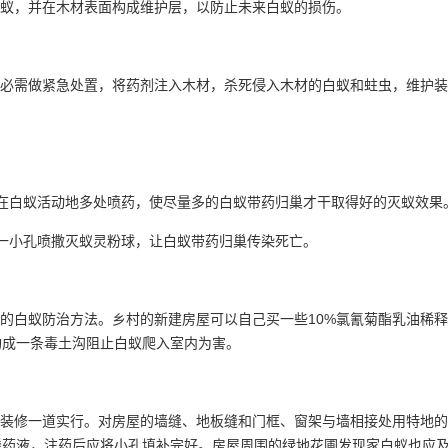
蚁，并在木材表面构成维护层，以防止未来白蚁的损伤。
必需做紧急处置，将药剂注入木材，杀死侵入木材的白蚁和蛀虫，维护装
在白蚁活动地多处喷药，使尽量多的白蚁带药归巢才干取得好的灭蚁效果
一小孔喷撒灭蚁灵粉球，让白蚁带药归巢传染死亡。
白蚁防治方法。乡村的新建房屋可以自己买一些10%氯氰菊酯乳油稀释
，构成一条毒土沟阻止白蚁爬入室内为害。
装修一道实行。对房屋的墙缝、地板缝和门框、窗架与墙相接处用特地的
磷药液，注药后应将小孔填补完好。房屋周围的绿地花圃发现家白蚁也应