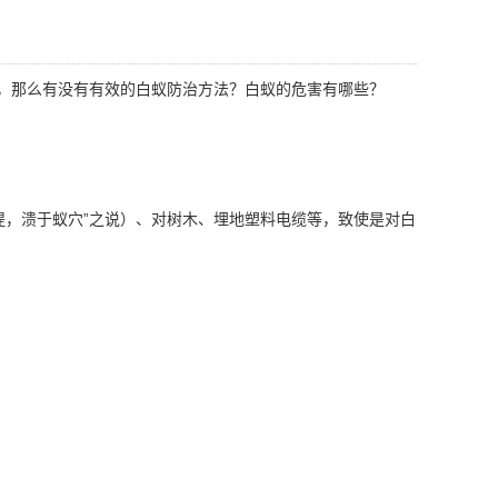
，那么有没有有效的白蚁防治方法？白蚁的危害有哪些？
，溃于蚁穴”之说）、对树木、埋地
塑料电缆
等，致使是对白