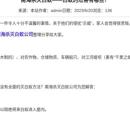
南海杀灭白蚁——白蚁的危害有哪些？
来源：本站
作者：admin
日期：2023/6/20
浏览：
136
一件令人十分不温馨的事情，关于他们的侵扰“示威”，家人会觉得很苦恼
南海杀灭白蚁公司
整理分享给大家。
制的）、对农作物、仓储物资、车辆船只、对江河堤坝（素有“千里之堤
没有全面的灭白蚁方法？南海杀灭白蚁公司为您解答：
以阻绝将来白蚁进入屋内。