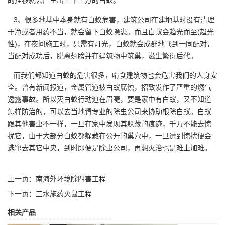
3、很多地基中本身就有白蚁危害，
建筑公司
在建地基时没有清理
干净或者用药不当，就会留下白蚁隐患。而且白蚁会趋光而至(趋光
性)，在夜间施工时，只需有灯光，白蚁就会成群地飞到一同配对，
当配对成功后，脱离翅膀并在建筑物中筑巢，滋生繁衍后代。
而我们都知道白蚁的危害很多，啃食建筑物也会危害我们的人身安
全。曾有新闻报道，金属管道被白蚁腐蚀，招致发作了严重的燃气
透露事故。所以
灭白蚁行动
迫在眉睫，要是家中有白蚁，又不知道
怎样防治的，可以去当地请专业的除虫公司来协助根除白蚁。白蚁
跟其他害虫不一样，一旦在家中发现其躲藏的痕迹，千万不能去惊
扰它，由于大部分白蚁都躲藏在公开的巢穴中，一旦遭到惊扰便会
逃窜去其它中央，到时即便是除虫公司，再想灭治也是难上加难。
上一页：
南海外环境除四害工程
下一页：
三水施药灭鼠工程
相关产品