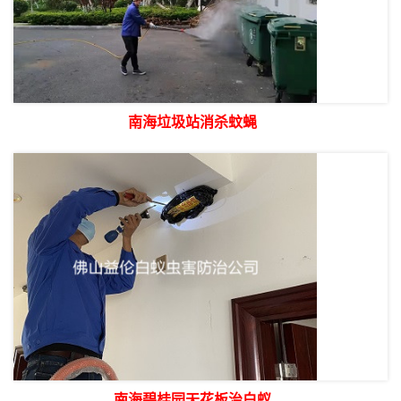
南海垃圾站消杀蚊蝇
南海碧桂园天花板治白蚁